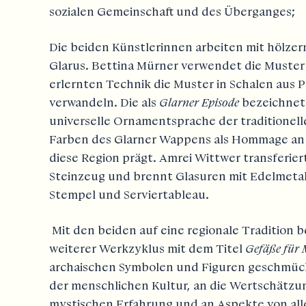
sozialen Gemeinschaft und des Überganges;
Die beiden Künstlerinnen arbeiten mit hölzer
Glarus. Bettina Mürner verwendet die Muster 
erlernten Technik die Muster in Schalen aus 
verwandeln. Die als
Glarner Episode
bezeichnete 
universelle Ornamentsprache der traditionell
Farben des Glarner Wappens als Hommage an 
diese Region prägt. Amrei Wittwer transferie
Steinzeug und brennt Glasuren mit Edelmetal
Stempel und Serviertableau.
Mit den beiden auf eine regionale Tradition b
weiterer Werkzyklus mit dem Titel
Gefäße für 
archaischen Symbolen und Figuren geschmück
der menschlichen Kultur, an die Wertschätzun
mystischen Erfahrung und an Aspekte von all