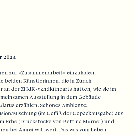
er 2024
onen zur «Zusammenarbeit» einzuladen.
 beiden Künstlerinnen, die in Zürich
er an der ZHdK
@zhdkfinearts
hatten, wie sie im
gemeinsamen Ausstellung in dem Gebäude
Glarus erzählen. Schönes Ambiente!
Fusion/Mischung (im Gefäß der Gepäckausgabe) aus
rem Erbe (Druckstöcke von Bettina Mürner) und
rnen bei Amrei Wittwer). Das was vom Leben